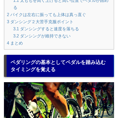
1.1
太ももを高く上げると高い位置でペダルが踏め
る
2
バイクは左右に振っても上体は真っ直ぐ
3
ダンシング２大苦手克服ポイント
3.1
ダンシングすると速度を落ちる
3.2
ダンシングが維持できない
4
まとめ
ペダリングの基本としてペダルを踏み込む
タイミングを覚える