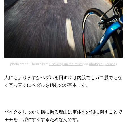
photo credit: ThemisTsim
Chewing up the miles
via
photopin
(license)
人にもよりますがペダルを回す時は内股でもガニ股でもな
く真っ直ぐにペダルを踏むのが基本です。
バイクをしっかり横に振る理由は車体を外側に倒すことで
モモを上げやすくするためなんです。