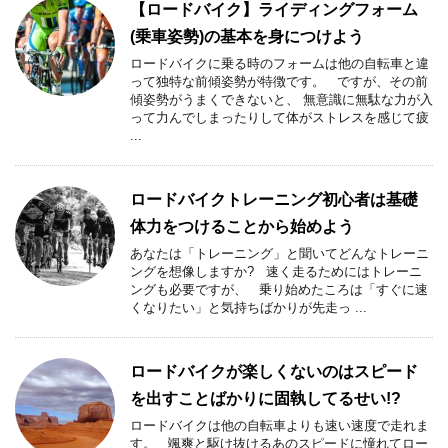
【ロードバイク】ライディングフォーム
(乗車姿勢)の基本を身につけよう
ロードバイクに乗る時のフォームは他の自転車と違
って独特な前傾姿勢が特徴です。 ですが、その前
傾姿勢がうまくできないと、 無意識に無駄な力が入
って力んでしまったりして体がストレスを感じて疲
...
ロードバイクトレーニング初心者は基礎
体力をつけることから始めよう
あなたは「トレーニング」と聞いてどんなトレーニ
ングを想像しますか? 速く走るためにはトレーニ
ングも必要ですが、 乗り始めたころは「すぐに速
くなりたい」と気持ちばかりが先走っ ...
ロードバイクが楽しくないのはスピード
を出すことばかりに固執してるせい!?
ロードバイクは他の自転車よりも速い速度で走れま
す。 颯爽と駆け抜けるあのスピードに憧れてロー