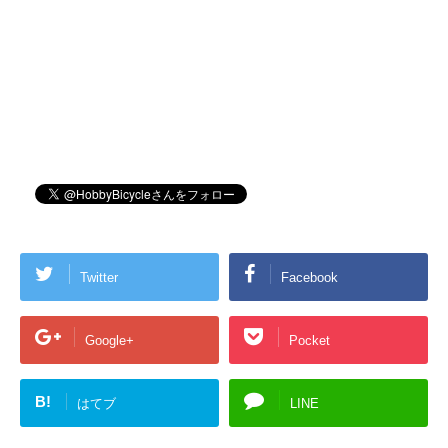
Twitter
Facebook
Google+
Pocket
B!
はてブ
LINE