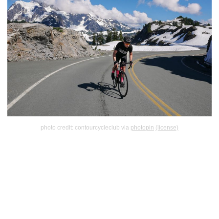
photo credit: contourcycleclub via
photopin
(license)