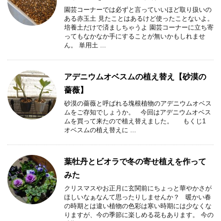
園芸コーナーでは必ずと言っていいほど取り扱いの
ある赤玉土 見たことはあるけど使ったことないよ。
培養土だけで済ましちゃうよ 園芸コーナーに立ち寄
ってもなかなか手にすることが無いかもしれませ
ん。 単用土 ...
アデニウムオベスムの植え替え【砂漠の
薔薇】
砂漠の薔薇と呼ばれる塊根植物のアデニウムオベス
ムをご存知でしょうか。 今回はアデニウムオベス
ムを買って来たので植え替えました。 もくじ1
オベスムの植え替えに ...
葉牡丹とビオラで冬の寄せ植えを作って
みた
クリスマスやお正月に玄関前にちょっと華やかさが
ほしいなぁなんて思ったりしませんか？ 暖かい春
の時期とは違い植物の色彩は寒い時期には少なくな
りますが、今の季節に楽しめる花もあります。 今の